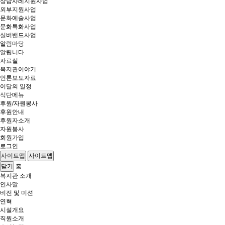
상담사례지원사업
외부지원사업
문화예술사업
문화특화사업
실버밴드사업
알림마당
알립니다
자료실
복지관이야기
언론보도자료
이달의 일정
식단메뉴
후원/자원봉사
후원안내
후원자소개
자원봉사
회원가입
로그인
사이트맵
사이트맵
홈
닫기
복지관 소개
인사말
비전 및 미션
연혁
시설개요
직원소개