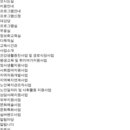
오시는길
이용안내
프로그램안내
프로그램신청
대강당
프로그램실
무용실
정보화교육실
다목적실
교육시간표
사업소개
건강생활증진사업 및 경로식당사업
평생교육 및 취미여가지원사업
정서생활지원사업
사회참여지원사업
지역자원개발사업
지역복지연계사업
노인복지관조직사업
노인일자리 및 사회활동 지원사업
상담사례지원사업
외부지원사업
문화예술사업
문화특화사업
실버밴드사업
알림마당
알립니다
자료실