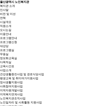
울산광역시 노인복지관
복지관 소개
인사말
비전 및 미션
연혁
시설개요
직원소개
오시는길
이용안내
프로그램안내
프로그램신청
대강당
프로그램실
무용실
정보화교육실
다목적실
교육시간표
사업소개
건강생활증진사업 및 경로식당사업
평생교육 및 취미여가지원사업
정서생활지원사업
사회참여지원사업
지역자원개발사업
지역복지연계사업
노인복지관조직사업
노인일자리 및 사회활동 지원사업