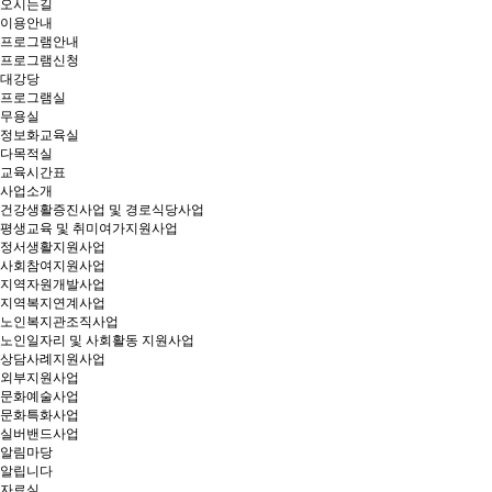
오시는길
이용안내
프로그램안내
프로그램신청
대강당
프로그램실
무용실
정보화교육실
다목적실
교육시간표
사업소개
건강생활증진사업 및 경로식당사업
평생교육 및 취미여가지원사업
정서생활지원사업
사회참여지원사업
지역자원개발사업
지역복지연계사업
노인복지관조직사업
노인일자리 및 사회활동 지원사업
상담사례지원사업
외부지원사업
문화예술사업
문화특화사업
실버밴드사업
알림마당
알립니다
자료실