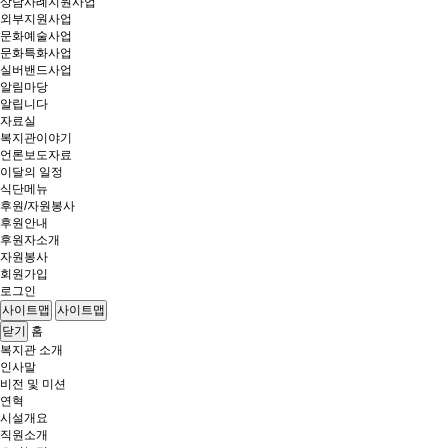
상담사례지원사업
외부지원사업
문화예술사업
문화특화사업
실버밴드사업
알림마당
알립니다
자료실
복지관이야기
언론보도자료
이달의 일정
식단메뉴
후원/자원봉사
후원안내
후원자소개
자원봉사
회원가입
로그인
사이트맵
사이트맵
홈
닫기
복지관 소개
인사말
비전 및 미션
연혁
시설개요
직원소개