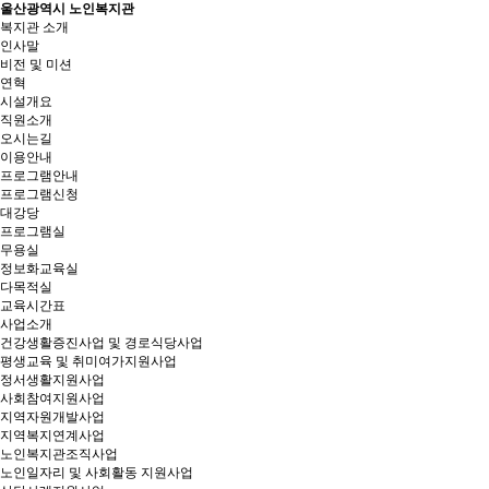
울산광역시 노인복지관
복지관 소개
인사말
비전 및 미션
연혁
시설개요
직원소개
오시는길
이용안내
프로그램안내
프로그램신청
대강당
프로그램실
무용실
정보화교육실
다목적실
교육시간표
사업소개
건강생활증진사업 및 경로식당사업
평생교육 및 취미여가지원사업
정서생활지원사업
사회참여지원사업
지역자원개발사업
지역복지연계사업
노인복지관조직사업
노인일자리 및 사회활동 지원사업