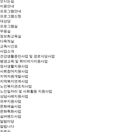
오시는길
이용안내
프로그램안내
프로그램신청
대강당
프로그램실
무용실
정보화교육실
다목적실
교육시간표
사업소개
건강생활증진사업 및 경로식당사업
평생교육 및 취미여가지원사업
정서생활지원사업
사회참여지원사업
지역자원개발사업
지역복지연계사업
노인복지관조직사업
노인일자리 및 사회활동 지원사업
상담사례지원사업
외부지원사업
문화예술사업
문화특화사업
실버밴드사업
알림마당
알립니다
자료실