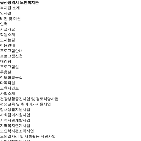
울산광역시 노인복지관
복지관 소개
인사말
비전 및 미션
연혁
시설개요
직원소개
오시는길
이용안내
프로그램안내
프로그램신청
대강당
프로그램실
무용실
정보화교육실
다목적실
교육시간표
사업소개
건강생활증진사업 및 경로식당사업
평생교육 및 취미여가지원사업
정서생활지원사업
사회참여지원사업
지역자원개발사업
지역복지연계사업
노인복지관조직사업
노인일자리 및 사회활동 지원사업