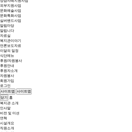
상담사례지원사업
외부지원사업
문화예술사업
문화특화사업
실버밴드사업
알림마당
알립니다
자료실
복지관이야기
언론보도자료
이달의 일정
식단메뉴
후원/자원봉사
후원안내
후원자소개
자원봉사
회원가입
로그인
사이트맵
사이트맵
홈
닫기
복지관 소개
인사말
비전 및 미션
연혁
시설개요
직원소개