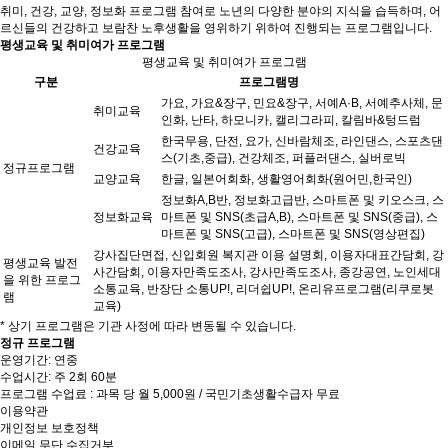
취미, 건강, 교양, 정보화 프로그램 참여로 노년의 다양한 분야의 지식을 습득하며, 어
르신들의 건강하고 보람찬 노후생활을 영위하기 위하여 진행되는 프로그램입니다.
평생교육 및 취미여가 프로그램
평생교육 및 취미여가 프로그램
구분
프로그램명
가요, 가요&장구, 민요&장구, 서예A·B, 서예추사체, 문
취미교육
인화, 난타, 하모니카, 캘리그라피, 칼림바&텅드럼
한국무용, 단전, 요가, 신바람체조, 라인댄스, 스포츠댄
건강교육
스(기초,중급), 건강체조, 퍼플러댄스, 실버로빅
정규프로그램
교양교육
한글, 일본어회화, 생활영어회화(원어민,한국인)
정보화A,B반, 정보화고급반, 스마트폰 및 키오스크, 스
정보화교육
마트폰 및 SNS(초급A,B), 스마트폰 및 SNS(중급), 스
마트폰 및 SNS(고급), 스마트폰 및 SNS(영상편집)
강사집단면접, 신입회원 복지관 이용 설명회, 이용자대표간담회, 강
평생교육 발전
사간담회, 이용자만족도조사, 강사만족도조사, 종강공연, 노인세대
을 위한 프로그
소통교육, 반장단 소통UP!, 리더쉽UP!, 온리유프로그램(리쿠로봇
램
교육)
* 상기 프로그램은 기관 사정에 따라 변동될 수 있습니다.
정규 프로그램
운영기간: 연중
수업시간: 주 2회 60분
프로그램 수업료 : 과목 당 월 5,000원 / 국민기초생활수급자 무료
이용약관
개인정보 보호정책
이메일 무단 수집거부